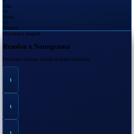
0
Dias
00
Horas
00
Minutos
Descubra a imagem
Resolva o Nanograma
Preencha e marque usando as pistas numéricas
1
1
1