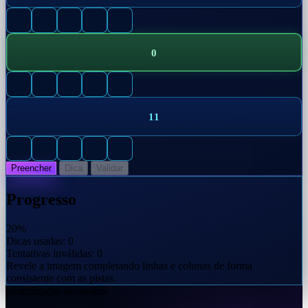
0
1
1
Preencher
Dica
Validar
Progresso
20
%
Dicas usadas:
0
Tentativas inválidas:
0
Revele a imagem completando linhas e colunas de forma
consistente com as pistas.
Identificação necessária