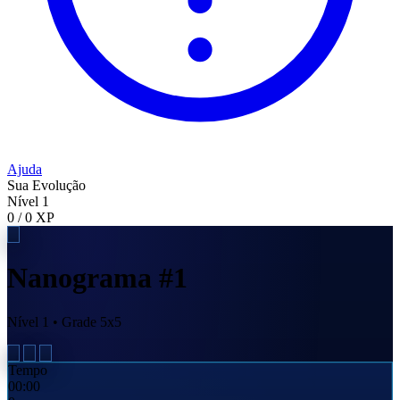
Ajuda
Sua Evolução
Nível 1
0 / 0 XP
Nanograma #1
Nível 1 • Grade 5x5
Tempo
00:00